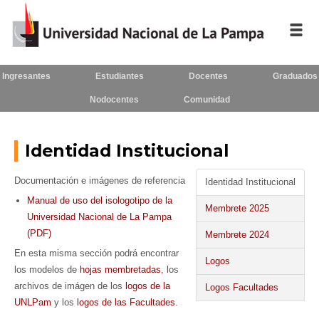
Ingresantes
Estudiantes
Docentes
Graduados
Inicio
Nodocentes
Comunidad
La UNLPam
Consejo Superior
Identidad Institucional
Rectorado / Secretarías
Documentación e imágenes de referencia
Identidad Institucional
Manual de uso del isologotipo de la
Facultades
Membrete 2025
Universidad Nacional de La Pampa
(PDF)
Membrete 2024
Contacto
En esta misma sección podrá encontrar
Logos
los modelos de
hojas membretadas
, los
archivos de imágen de los
logos de la
Logos Facultades
Seguínos
en:
UNLPam
y los
logos de las Facultades
.