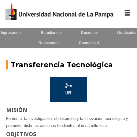
Ingresantes
Estudiantes
Docentes
Graduados
Inicio
Nodocentes
Comunidad
La UNLPam
Consejo Superior
Transferencia Tecnológica
Rectorado / Secretarías
Facultades
Contacto
MISIÓN
Fomentar la investigación, el desarrollo y la innovación tecnológica y
promover distintas acciones tendientes al desarrollo local.
Seguínos
en:
OBJETIVOS