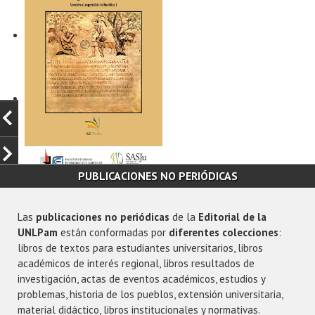
Cuadernos de Extensión
Universitaria de la
UNLPam - Nº 3
La Universidad de La
Tierra fría que se ha
Pampa
vuelto abrigo
Pliegos de traducción:
volumen II
En la vastedad del
PUBLICACIONES NO PERIÓDICAS
"desierto" patagónico
Las
publicaciones no periódicas
de la
Editorial de la
Los caminos de la
UNLPam
están conformadas por
diferentes colecciones
:
extensión en América
libros de textos para estudiantes universitarios, libros
Latina y el Caribe
académicos de interés regional, libros resultados de
investigación, actas de eventos académicos, estudios y
Debates sobre La
problemas, historia de los pueblos, extensión universitaria,
Pampa
material didáctico, libros institucionales y normativas.