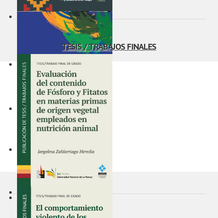
Investigaciones acerca
de y con el pueblo
Ranquel : pasado,
TESIS / TRABAJOS FINALES
presente y perspectivas
Botánica, morforlogía,
taxonomía y
fitogeografía
Actores políticos y
reorganización partidaria
en la Patagonia (1980-
1983)
Argentina e Irlanda
1816-1916-2016:
actores, acciones y
conmemoraciones
Evaluación del contenido
Fundamentos del
de fósforo y fitatos en
pensamiento económico:
materias primas de