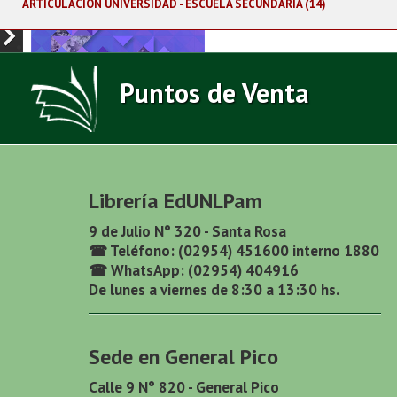
ARTICULACIÓN UNIVERSIDAD - ESCUELA SECUNDARIA (14)
Universidad Nacional de
La Pampa
Plan Estratégico
Institucional 2014-2018 -
Puntos de Venta
Facultad de Ingeniería -
UNLPam
Reconfiguraciones
territoriales e
identitarias
Librería EdUNLPam
9 de Julio N° 320 - Santa Rosa
☎ Teléfono: (02954) 451600 interno 1880
☎ WhatsApp:
(02954) 404916
Plan estratégico y plan
De lunes a viernes de 8:30 a 13:30 hs.
de desarrollo
institucional 2011-2015
de la Universidad
Sede en General Pico
Actas del II Congreso
Nacional de La Pampa
Nacional de Derecho
Calle 9 N° 820 - General Pico