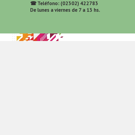
☎ Teléfono: (02302) 422783
De lunes a viernes de 7 a 13 hs.
Resultados finales.
Proyectos de
Investigación Científica y
Tecnolígica
Género y derecho