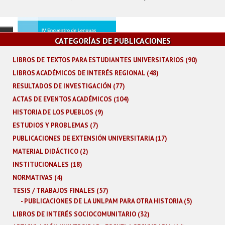
Estudios sobre historia
CATEGORÍAS DE PUBLICACIONES
religiosa
I Jornada Nacional sobre
Enseñanza del Derecho
LIBROS DE TEXTOS PARA ESTUDIANTES UNIVERSITARIOS (90)
Los caminos de la
LIBROS ACADÉMICOS DE INTERÉS REGIONAL (48)
Extensión Universitaria
RESULTADOS DE INVESTIGACIÓN (77)
Argentina
ACTAS DE EVENTOS ACADÉMICOS (104)
HISTORIA DE LOS PUEBLOS (9)
La Reforma Universitaria
ESTUDIOS Y PROBLEMAS (7)
PUBLICACIONES DE EXTENSIÓN UNIVERSITARIA (17)
MATERIAL DIDÁCTICO (2)
IV Encuentro de Lenguas
INSTITUCIONALES (18)
Indígenas Americanas
NORMATIVAS (4)
(ELIA)
TESIS / TRABAJOS FINALES (57)
PUBLICACIONES DE LA UNLPAM PARA OTRA HISTORIA (5)
Los caminos de la
LIBROS DE INTERÉS SOCIOCOMUNITARIO (32)
Extensión en la