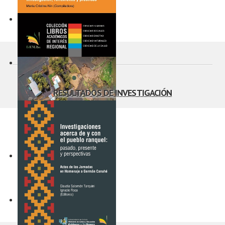
Producción lechera: una
mirada desde la Región
Semiárida
Geografía y enseñanza.
Investigación, reflexión y
prácticas
RESULTADOS DE INVESTIGACIÓN
Héroes medievales en
espejo. Personajes
históricos y literarios de
la Edad Media
Las inundaciones en el
Noreste de La Pampa