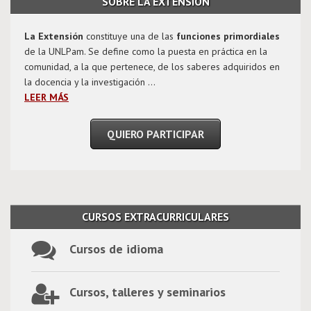
SOBRE LA EXTENSIÓN
La Extensión
constituye una de las
funciones primordiales
Capacitación de agentes de turismo y
de la UNLPam. Se define como la puesta en práctica en la
divulgación del conocimiento sobre el
comunidad, a la que pertenece, de los saberes adquiridos en
volcanismo del oeste de La Pampa
la docencia y la investigación ...
LEER MÁS
QUIERO PARTICIPAR
Nuestros problemas-nuestras acciones:
construir territorialidades solidarias
frente a las inundaciones en el barrio
Malvinas Argentinas (Santa Rosa-La
CURSOS EXTRACURRICULARES
Pampa- Argentina)
Cursos de idioma
Proyecto Interinstitucional de
Formación en Manejo de Bosque Nativo
Cursos, talleres y seminarios
y Vivero en la Escuela Agrotécnica De