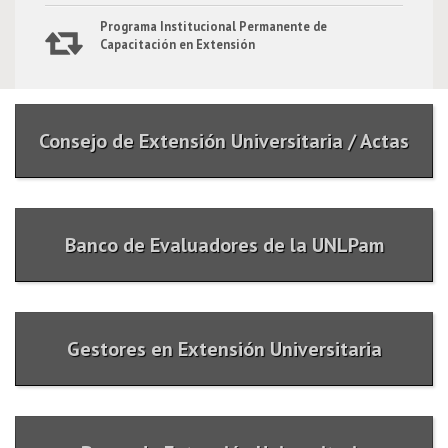
Guatraché - Segunda Etapa
Programa Institucional Permanente de
Capacitación en Extensión
Tenencia responsable de animales
domésticos en ambiente rural y urbano
Consejo de Extensión Universitaria / Actas
de la localidad de Quehué
Banco de Evaluadores de la UNLPam
Gestores en Extensión Universitaria