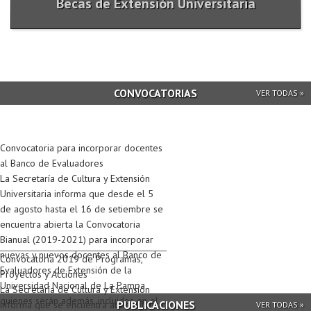
Becas de Extensión Universitaria
CONVOCATORIAS
VER TODAS »
Convocatoria para incorporar docentes
al Banco de Evaluadores
La Secretaría de Cultura y Extensión
Universitaria informa que desde el 5
de agosto hasta el 16 de setiembre se
encuentra abierta la Convocatoria
Bianual (2019-2021) para incorporar
nuevas y nuevos docentes al Banco de
Convocatoria 2019 de Programas,
Evaluadores de Extensión de la
Proyectos y Acciones
Universidad Nacional de La Pampa
La Secretaría de Cultura y Extensión
quienes serán además, incluidos en el
PUBLICACIONES
informa que se encuentra abierta hasta
VER TODAS »