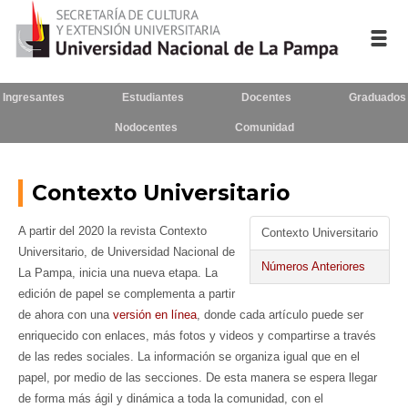
Ingresantes
Estudiantes
Docentes
Graduados
Inicio
Nodocentes
Comunidad
La UNLPam
Consejo Superior
Contexto Universitario
Rectorado / Secretarías
A partir del 2020 la revista Contexto
Contexto Universitario
Universitario, de Universidad Nacional de
Facultades
Números Anteriores
La Pampa, inicia una nueva etapa. La
edición de papel se complementa a partir
Contacto
de ahora con una
versión en línea
, donde cada artículo puede ser
enriquecido con enlaces, más fotos y videos y compartirse a través
de las redes sociales. La información se organiza igual que en el
papel, por medio de las secciones. De esta manera se espera llegar
Seguínos
en:
de forma más ágil y dinámica a toda la comunidad, con el