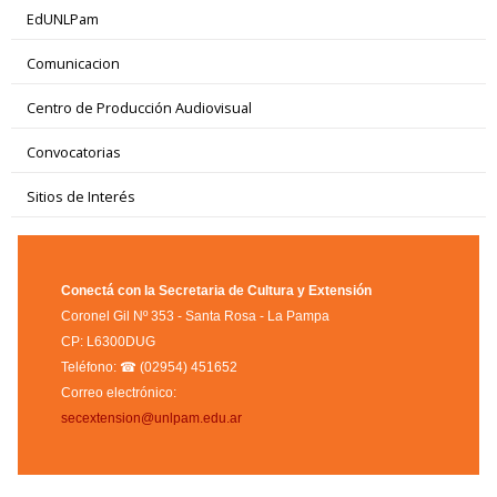
EdUNLPam
Comunicacion
Centro de Producción Audiovisual
Convocatorias
Sitios de Interés
Conectá con la Secretaria de Cultura y Extensión
Coronel Gil Nº 353 - Santa Rosa - La Pampa
CP: L6300DUG
Teléfono: ☎ (02954) 451652
Correo electrónico:
secextension@unlpam.edu.ar