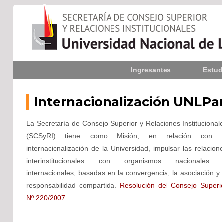
Inicio
Ingresantes
Estud
La UNLPam
Internacionalización UNLP
Consejo Superior
La Secretaría de Consejo Superior y Relaciones Institucional
Rectorado / Secretarías
(SCSyRI) tiene como Misión, en relación con 
Facultades
internacionalización de la Universidad, impulsar las relacion
interinstitucionales con organismos nacionales
Contacto
internacionales, basadas en la convergencia, la asociación y 
responsabilidad compartida.
Resolución del Consejo Superi
Nº 220/2007
.
Seguínos
en: