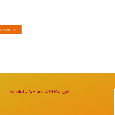
S NOTICIAS
Tweets by @PrensaUNLPam_ok