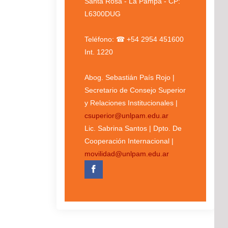
Santa Rosa - La Pampa - CP:
L6300DUG
Teléfono: ☎ +54 2954 451600
Int. 1220
Abog. Sebastián País Rojo |
Secretario de Consejo Superior
y Relaciones Institucionales |
csuperior@unlpam.edu.ar
Lic. Sabrina Santos | Dpto. De
Cooperación Internacional |
movilidad@unlpam.edu.ar