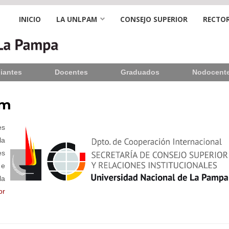
INICIO
LA UNLPAM
CONSEJO SUPERIOR
RECTOR
iantes
Docentes
Graduados
Nodocent
am
es
la
es
 e
la
or