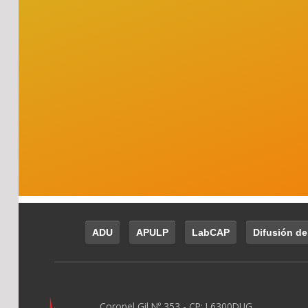
ADU
APULP
LabCAP
Difusión de
Coronel Gil Nº 353 - CP: L6300DUG