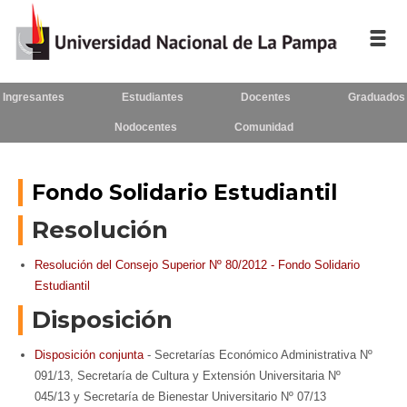
Ingresantes
Estudiantes
Docentes
Graduados
Inicio
Nodocentes
Comunidad
La UNLPam
Consejo Superior
Fondo Solidario Estudiantil
Resolución
Rectorado / Secretarías
Facultades
Resolución del Consejo Superior Nº 80/2012 - Fondo Solidario
Estudiantil
Contacto
Disposición
Disposición conjunta
- Secretarías Económico Administrativa Nº
091/13, Secretaría de Cultura y Extensión Universitaria Nº
Seguínos
en:
045/13 y Secretaría de Bienestar Universitario Nº 07/13