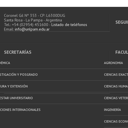
Coronel Gil Nº 353 - CP: L6300DUG
Santa Rosa - La Pampa - Argentina
SEGUI
Tel.: +54 (02954) 451600 -
Listado de teléfonos
Email:
info@unlpam.edu.ar
SECRETARÍAS
FACU
DÉMICA
AGRONOMIA
ESTIGACIÓN Y POSGRADO
CIENCIAS EXAC
URA Y EXTENSIÓN
CIENCIAS HUM
ESTAR UNIVERSITARIO
CIENCIAS VETER
CIONES INTERNACIONALES
INGENIERÍA
CIENCIAS ECON