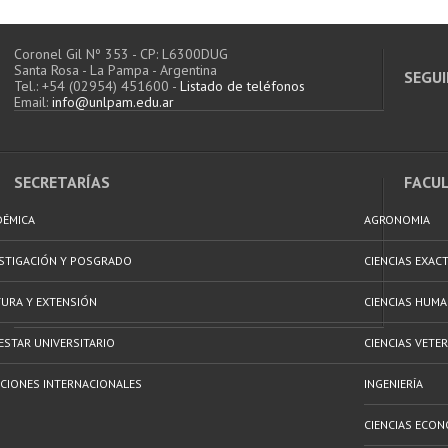
Coronel Gil Nº 353 - CP: L6300DUG
Santa Rosa - La Pampa - Argentina
SEGUI
Tel.: +54 (02954) 451600 -
Listado de teléfonos
Email:
info@unlpam.edu.ar
SECRETARÍAS
FACU
DÉMICA
AGRONOMIA
ESTIGACIÓN Y POSGRADO
CIENCIAS EXAC
URA Y EXTENSIÓN
CIENCIAS HUM
ESTAR UNIVERSITARIO
CIENCIAS VETER
CIONES INTERNACIONALES
INGENIERÍA
CIENCIAS ECON