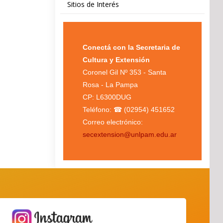
Sitios de Interés
Conectá con la Secretaria de
Cultura y Extensión
Coronel Gil Nº 353 - Santa
Rosa - La Pampa
CP: L6300DUG
Teléfono: ☎ (02954) 451652
Correo electrónico:
secextension@unlpam.edu.ar