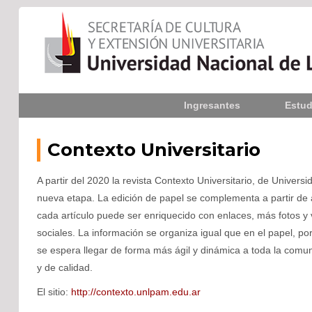
Inicio
Ingresantes
Estud
La UNLPam
Consejo Superior
Contexto Universitario
Rectorado / Secretarías
A partir del 2020 la revista Contexto Universitario, de Univer
nueva etapa. La edición de papel se complementa a partir d
Facultades
cada artículo puede ser enriquecido con enlaces, más fotos y 
sociales. La información se organiza igual que en el papel, p
Contacto
se espera llegar de forma más ágil y dinámica a toda la comun
y de calidad.
El sitio:
http://contexto.unlpam.edu.ar
Seguínos
en: