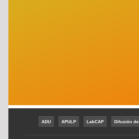
ADU
APULP
LabCAP
Difusión de