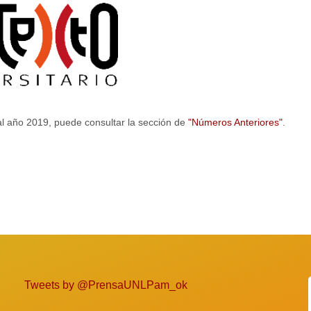
 al año 2019, puede consultar la sección de
"Números Anteriores"
.
Tweets by @PrensaUNLPam_ok