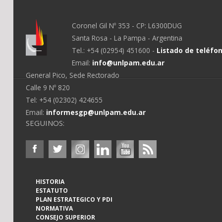
Coronel Gil Nº 353 - CP: L6300DUG
Santa Rosa - La Pampa - Argentina
Tel.: +54 (02954) 451600 -
Listado de teléfo
Email:
info@unlpam.edu.ar
General Pico, Sede Rectorado
Calle 9 Nº 820
Tel: +54 (02302) 424655
Email:
informesgp@unlpam.edu.ar
SEGUINOS:
HISTORIA
ESTATUTO
PLAN ESTRATEGICO Y PDI
NORMATIVA
CONSEJO SUPERIOR