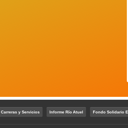
 Carreras y Servicios
Informe Río Atuel
Fondo Solidario E