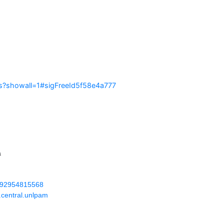
ias?showall=1#sigFreeId5f58e4a777
a
92954815568
.central.unlpam