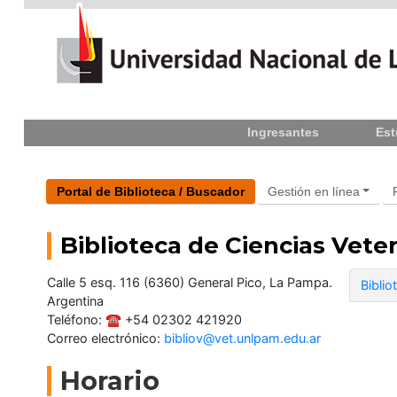
Inicio
Ingresantes
Est
La
UNLPam
Consejo
Portal de Biblioteca / Buscador
Gestión en línea
Superior
Biblioteca de Ciencias Veter
Rectorado
/
Secretarías
Calle 5 esq. 116 (6360) General Pico, La Pampa.
Biblio
Argentina
Facultades
Teléfono: ☎ +54 02302 421920
Correo electrónico:
bibliov@vet.unlpam.edu.ar
Contacto
Horario