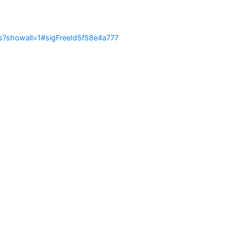
ias?showall=1#sigFreeId5f58e4a777