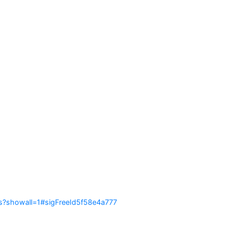
ias?showall=1#sigFreeId5f58e4a777