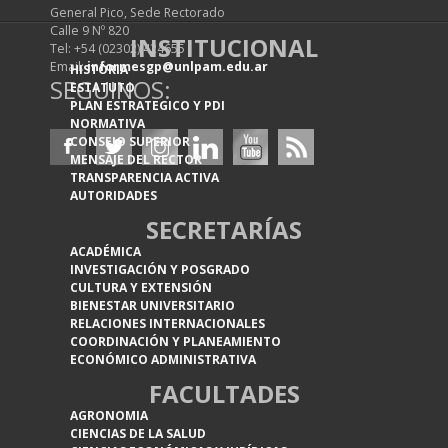
General Pico, Sede Rectorado
Calle 9 Nº 820
INSTITUCIONAL
Tel: +54 (02302) 424655
Email:
informesgp@unlpam.edu.ar
HISTORIA
SEGUINOS:
ESTATUTO
PLAN ESTRATEGICO Y PDI
NORMATIVA
CONSEJO SUPERIOR
MENSAJE DEL RECTOR
TRANSPARENCIA ACTIVA
AUTORIDADES
SECRETARÍAS
ACADÉMICA
INVESTIGACIÓN Y POSGRADO
CULTURA Y EXTENSIÓN
BIENESTAR UNIVERSITARIO
RELACIONES INTERNACIONALES
COORDINACIÓN Y PLANEAMIENTO
ECONÓMICO ADMINISTRATIVA
FACULTADES
AGRONOMIA
CIENCIAS DE LA SALUD