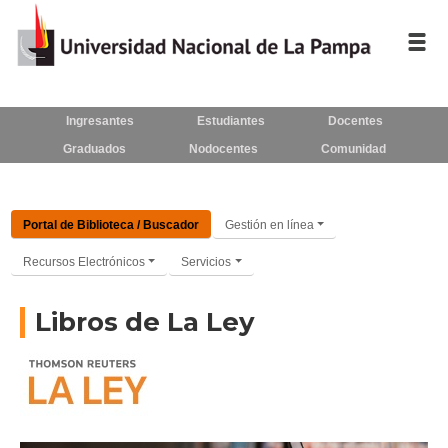
Inicio
Ingresantes
Estudiantes
Docentes
Graduados
Nodocentes
Comunidad
La UNLPam
Consejo Superior
Portal de Biblioteca / Buscador
Gestión en línea
Rectorado / Secretarías
Recursos Electrónicos
Servicios
Facultades
Libros de La Ley
Contacto
Seguínos
en: