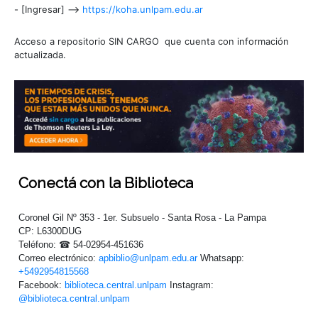
- [Ingresar] -->
https://koha.unlpam.edu.ar
Acceso a repositorio SIN CARGO que cuenta con información
actualizada.
Conectá
con la Biblioteca
Coronel Gil Nº 353 - 1er. Subsuelo - Santa Rosa - La Pampa
CP: L6300DUG
Teléfono: ☎ 54-02954-451636
Correo electrónico:
apbiblio@unlpam.edu.ar
Whatsapp:
+5492954815568
Facebook:
biblioteca.central.unlpam
Instagram:
@biblioteca.central.unlpam