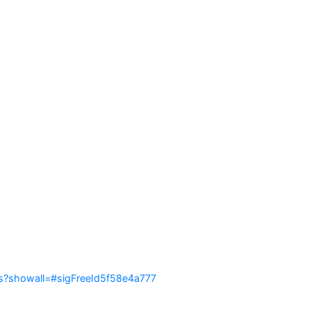
ias?showall=#sigFreeId5f58e4a777