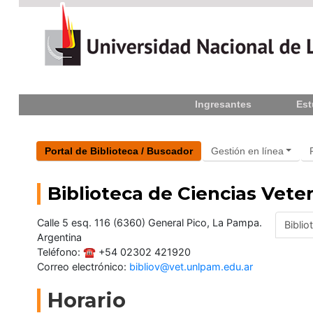
Inicio
Ingresantes
Est
La
UNLPam
Consejo
Portal de Biblioteca / Buscador
Gestión en línea
Superior
Biblioteca de Ciencias Veter
Rectorado
/
Secretarías
Calle 5 esq. 116 (6360) General Pico, La Pampa.
Biblio
Argentina
Facultades
Teléfono: ☎ +54 02302 421920
Correo electrónico:
bibliov@vet.unlpam.edu.ar
Contacto
Horario