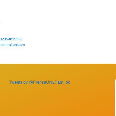
a
92954815568
.central.unlpam
Tweets by @PrensaUNLPam_ok