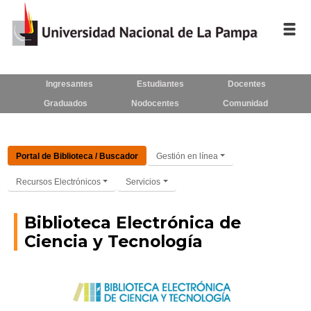
Inicio
Ingresantes
Estudiantes
Docentes
Graduados
Nodocentes
Comunidad
La UNLPam
Consejo Superior
Portal de Biblioteca / Buscador
Gestión en línea
Rectorado / Secretarías
Recursos Electrónicos
Servicios
Facultades
Biblioteca Electrónica de
Contacto
Ciencia y Tecnología
Seguínos
en: