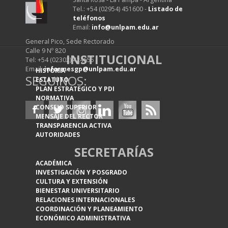
Tel.: +54 (02954) 451600 -
Listado de
teléfonos
Email:
info@unlpam.edu.ar
General Pico, Sede Rectorado
Calle 9 Nº 820
INSTITUCIONAL
Tel: +54 (02302) 424655
Email:
informesgp@unlpam.edu.ar
HISTORIA
SEGUINOS:
ESTATUTO
PLAN ESTRATEGICO Y PDI
NORMATIVA
CONSEJO SUPERIOR
MENSAJE DEL RECTOR
TRANSPARENCIA ACTIVA
AUTORIDADES
SECRETARÍAS
ACADÉMICA
INVESTIGACIÓN Y POSGRADO
CULTURA Y EXTENSIÓN
BIENESTAR UNIVERSITARIO
RELACIONES INTERNACIONALES
COORDINACIÓN Y PLANEAMIENTO
ECONÓMICO ADMINISTRATIVA