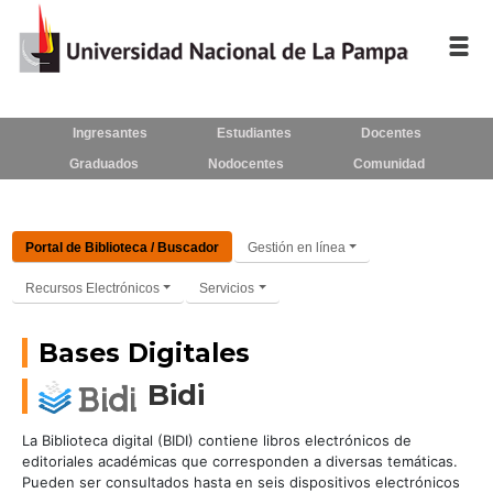
Inicio
Ingresantes
Estudiantes
Docentes
Graduados
Nodocentes
Comunidad
La UNLPam
Consejo Superior
Portal de Biblioteca / Buscador
Gestión en línea
Rectorado / Secretarías
Recursos Electrónicos
Servicios
Facultades
Bases Digitales
Contacto
Bidi
La Biblioteca digital (BIDI) contiene libros electrónicos de
Seguínos
en:
editoriales académicas que corresponden a diversas temáticas.
Pueden ser consultados hasta en seis dispositivos electrónicos