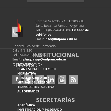
Coronel Gil Nº 353 - CP: L6300DUG
Santa Rosa - La Pampa - Argentina
Tel.: +54 (02954) 451600 -
Listado de
teléfonos
Email:
info@unlpam.edu.ar
General Pico, Sede Rectorado
Calle 9 Nº 820
INSTITUCIONAL
Tel: +54 (02302) 424655
Email:
informesgp@unlpam.edu.ar
HISTORIA
SEGUINOS:
ESTATUTO
PLAN ESTRATEGICO Y PDI
NORMATIVA
CONSEJO SUPERIOR
MENSAJE DEL RECTOR
TRANSPARENCIA ACTIVA
AUTORIDADES
SECRETARÍAS
ACADÉMICA
INVESTIGACIÓN Y POSGRADO