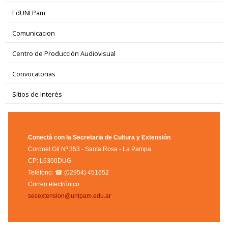
EdUNLPam
Comunicacion
Centro de Producción Audiovisual
Convocatorias
Sitios de Interés
Conectá con la Secretaria de Cultura y Extensión
Coronel Gil Nº 353 - Santa Rosa - La Pampa
CP: L6300DUG
Teléfono: ☎ (02954) 451652
Correo electrónico:
secextension@unlpam.edu.ar