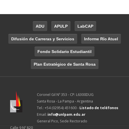
ADU
APULP
LabCAP
Difusión de Carreras y Servicios
Informe Río Atuel
Fondo Solidario Estudiantil
Plan Estratégico de Santa Rosa
Coronel Gil Nº 353 - CP: L6300DUG
Santa Rosa - La Pampa - Argentina
Tel.: +54 (02954) 451600 -
Listado de teléfonos
Email:
info@unlpam.edu.ar
General Pico, Sede Rectorado
Calle 9 Nº 820