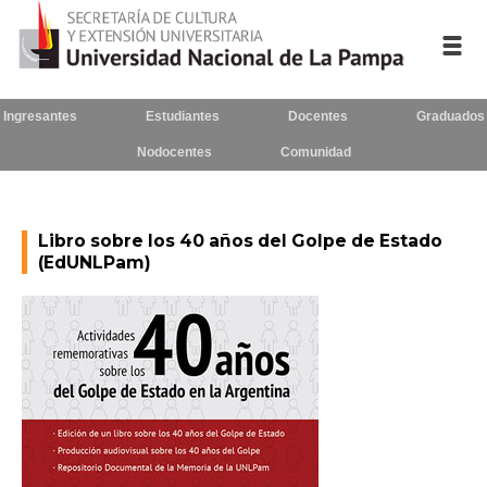
Ingresantes
Estudiantes
Docentes
Graduados
Inicio
Nodocentes
Comunidad
La UNLPam
Consejo Superior
Libro sobre los 40 años del Golpe de Estado
(EdUNLPam)
Rectorado / Secretarías
Facultades
Contacto
Seguínos
en: