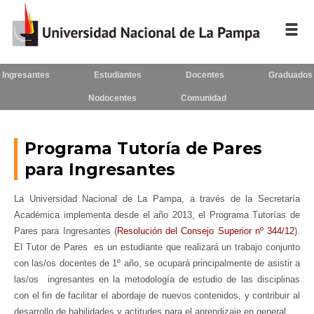
Ingresantes
Estudiantes
Docentes
Graduados
Inicio
Nodocentes
Comunidad
La UNLPam
Consejo Superior
Programa Tutoría de Pares
para Ingresantes
Rectorado / Secretarías
La Universidad Nacional de La Pampa, a través de la Secretaría
Facultades
Académica implementa desde el año 2013, el Programa Tutorías de
Pares para Ingresantes (
Resolución del Consejo Superior nº 344/12
).
Contacto
El Tutor de Pares es un estudiante que realizará un trabajo conjunto
con las/os docentes de 1º año, se ocupará principalmente de asistir a
las/os ingresantes en la metodología de estudio de las disciplinas
con el fin de facilitar el abordaje de nuevos contenidos, y contribuir al
Seguínos
en:
desarrollo de habilidades y actitudes para el aprendizaje en general.