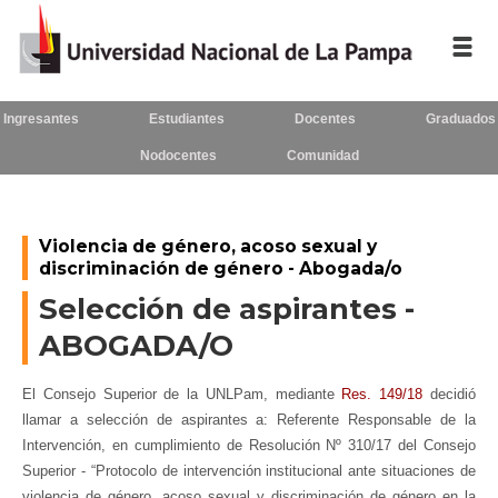
Ingresantes
Estudiantes
Docentes
Graduados
Inicio
Nodocentes
Comunidad
La UNLPam
Consejo Superior
Violencia de género, acoso sexual y
discriminación de género - Abogada/o
Rectorado / Secretarías
Selección de aspirantes -
Facultades
ABOGADA/O
Contacto
El Consejo Superior de la UNLPam, mediante
Res. 149/18
decidió
llamar a selección de aspirantes a: Referente Responsable de la
Intervención, en cumplimiento de Resolución Nº 310/17 del Consejo
Seguínos
en:
Superior - “Protocolo de intervención institucional ante situaciones de
violencia de género, acoso sexual y discriminación de género en la