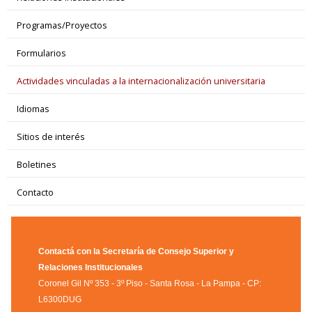
Programas/Proyectos
Formularios
Actividades vinculadas a la internacionalización universitaria
Idiomas
Sitios de interés
Boletines
Contacto
Contactá con la Secretaría de Consejo Superior y
Relaciones Institucionales
Coronel Gil Nº 353 - 3º Piso - Santa Rosa - La Pampa - CP:
L6300DUG