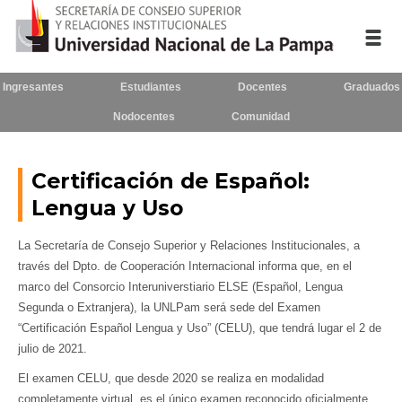
Ingresantes
Estudiantes
Docentes
Graduados
Inicio
Nodocentes
Comunidad
La UNLPam
Certificación de Español:
Consejo Superior
Lengua y Uso
Rectorado / Secretarías
La Secretaría de Consejo Superior y Relaciones Institucionales, a
Facultades
través del Dpto. de Cooperación Internacional informa que, en el
marco del Consorcio Interuniverstiario ELSE (Español, Lengua
Contacto
Segunda o Extranjera), la UNLPam será sede del Examen
“Certificación Español Lengua y Uso” (CELU), que tendrá lugar el 2 de
julio de 2021.
El examen CELU, que desde 2020 se realiza en modalidad
Seguínos
en:
completamente virtual, es el único examen reconocido oficialmente