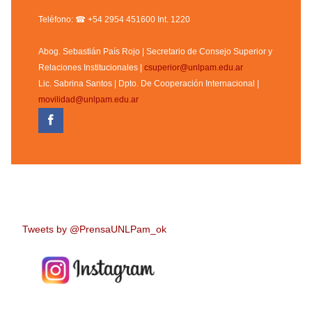
Teléfono: ☎ +54 2954 451600 Int. 1220
Abog. Sebastián País Rojo | Secretario de Consejo Superior y
Relaciones Institucionales |
csuperior@unlpam.edu.ar
Lic. Sabrina Santos | Dpto. De Cooperación Internacional |
movilidad@unlpam.edu.ar
Tweets by @PrensaUNLPam_ok