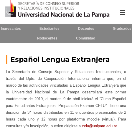
Ingresantes
Estudiantes
Docentes
Graduados
Inicio
Nodocentes
Comunidad
La UNLPam
Español Lengua Extranjera
Consejo Superior
La Secretaría de Consejo Superior y Relaciones Institucionales, a
Rectorado / Secretarías
través del Dpto. de Cooperación Internacional informa que, en el
marco de las actividades vinculadas a Español Lengua Extranjera que
Facultades
la Universidad Nacional de La Pampa desarrollará este primer
Contacto
cuatrimestre de 2019, el martes 9 de abril iniciará el “Curso Español
para Estudiantes Extranjeros. Preparación Examen CELU”. Tiene una
duración de 34 horas distribuidas en 11 encuentros presenciales de 2
horas cada uno y 12 horas por plataforma moodle (virtual). Para
Seguínos
en:
consultas y/o inscripción, pueden dirigirse a
celu@unlpam.edu.ar