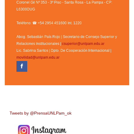
Coronel Gil Nº 353 - 3º Piso - Santa Rosa - La Pampa - CP:
L6300DUG
Teléfono: ☎ +54 2954 451600 Int. 1220
Abog. Sebastián País Rojo | Secretario de Consejo Superior y
Relaciones Institucionales |
csuperior@unlpam.edu.ar
Lic. Sabrina Santos | Dpto. De Cooperación Internacional |
movilidad@unlpam.edu.ar
Tweets by @PrensaUNLPam_ok