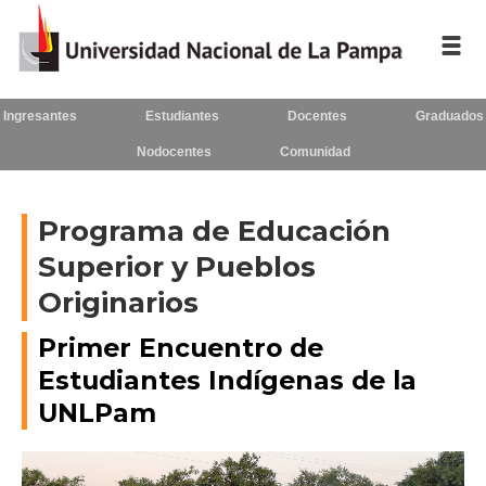
Ingresantes
Estudiantes
Docentes
Graduados
Inicio
Nodocentes
Comunidad
La
UNLPam
Programa de Educación
Consejo
Superior y Pueblos
Superior
Originarios
Rectorado
/
Primer Encuentro de
Secretarías
Estudiantes Indígenas de la
Facultades
UNLPam
Contacto