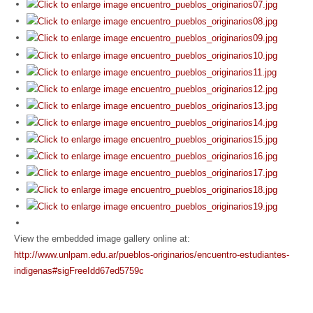
View the embedded image gallery online at:
http://www.unlpam.edu.ar/pueblos-originarios/encuentro-estudiantes-
indigenas#sigFreeIdd67ed5759c