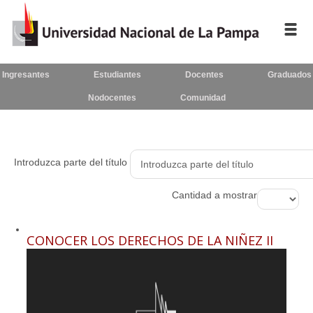
Ingresantes
Estudiantes
Docentes
Graduados
Inicio
Nodocentes
Comunidad
La
UNLPam
Consejo
Introduzca parte del título
Superior
Cantidad a mostrar
Rectorado
/
Secretarías
CONOCER LOS DERECHOS DE LA NIÑEZ II
Facultades
Contacto