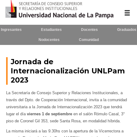
Ingresantes
Estudiantes
Docentes
Graduados
Inicio
Nodocentes
Comunidad
La UNLPam
Jornada de
Consejo Superior
Internacionalización UNLPam
Rectorado / Secretarías
2023
Facultades
La Secretaría de Consejo Superior y Relaciones Institucionales, a
través del Dpto. de Cooperación Internacional, invita a la comunidad
Contacto
universitaria a la Jornada de Internacionalización 2023 que tendrá
lugar el día
viernes 1 de septiembre
en el salón Rómulo Casal, 3°
piso de Coronel Gil 353, sede Santa Rosa, en modalidad híbrida.
Seguínos
en:
La misma iniciará a las 9.30hs con la apertura de la Vicerrectora a