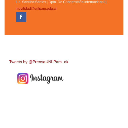
Lic. Sabrina Santos | Dpto. De Cooperación Internacional |
movilidad@unlpam.edu.ar
Tweets by @PrensaUNLPam_ok