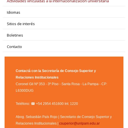
Actividades vinculadas a la internacionalización universitaria
Idiomas
Sitios de interés
Boletines
Contacto
Contactá con la Secretaría de Consejo Superior y
Relaciones Institucionales
Coronel Gil Nº 353 - 3º Piso - Santa Rosa - La Pampa - CP:
L6300DUG
Teléfono: ☎ +54 2954 451600 Int. 1220
Abog. Sebastián País Rojo | Secretario de Consejo Superior y
Relaciones Institucionales |
csuperior@unlpam.edu.ar