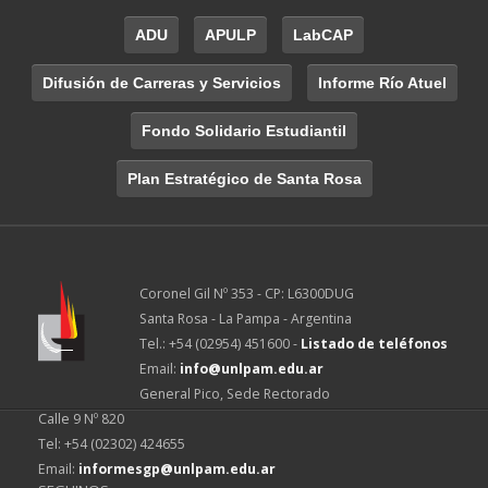
ADU
APULP
LabCAP
Difusión de Carreras y Servicios
Informe Río Atuel
Fondo Solidario Estudiantil
Plan Estratégico de Santa Rosa
Coronel Gil Nº 353 - CP: L6300DUG
Santa Rosa - La Pampa - Argentina
Tel.: +54 (02954) 451600 -
Listado de teléfonos
Email:
info@unlpam.edu.ar
General Pico, Sede Rectorado
Calle 9 Nº 820
Tel: +54 (02302) 424655
Email:
informesgp@unlpam.edu.ar