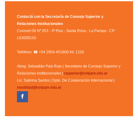
Contactá con la Secretaría de Consejo Superior y
Relaciones Institucionales
Coronel Gil Nº 353 - 3º Piso - Santa Rosa - La Pampa - CP:
L6300DUG
Teléfono: ☎ +54 2954 451600 Int. 1220
Abog. Sebastián País Rojo | Secretario de Consejo Superior y
Relaciones Institucionales |
csuperior@unlpam.edu.ar
Lic. Sabrina Santos | Dpto. De Cooperación Internacional |
movilidad@unlpam.edu.ar