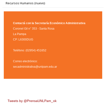
Recursos Humanos (nuevo)
Contactá con la Secretaría Económico Administrativa
Coronel Gil n° 353 - Santa Rosa
La Pampa
CP: L6300DUG
Teléfono: (02954) 451652
Correo electrónico:
secadministrativa@unlpam.edu.ar
Tweets by @PrensaUNLPam_ok