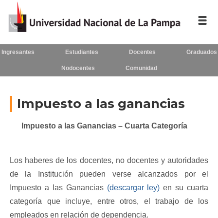
Ingresantes
Estudiantes
Docentes
Graduados
Inicio
Nodocentes
Comunidad
La UNLPam
Consejo Superior
Impuesto a las ganancias
Rectorado / Secretarías
Impuesto a las Ganancias – Cuarta Categoría
Facultades
Los haberes de los docentes, no docentes y autoridades 
Contacto
de la Institución pueden verse alcanzados por el 
Impuesto a las Ganancias 
(descargar ley) 
en su cuarta 
categoría que incluye, entre otros, el trabajo de los 
Seguínos
en:
empleados en relación de dependencia.  