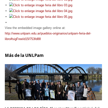
View the embedded image gallery online at:
http://www.unlpam.edu.ar/pueblos-originarios/unlpam-feria-del-
libro#sigFreeId15f753fd88
Más
de la UNLPam