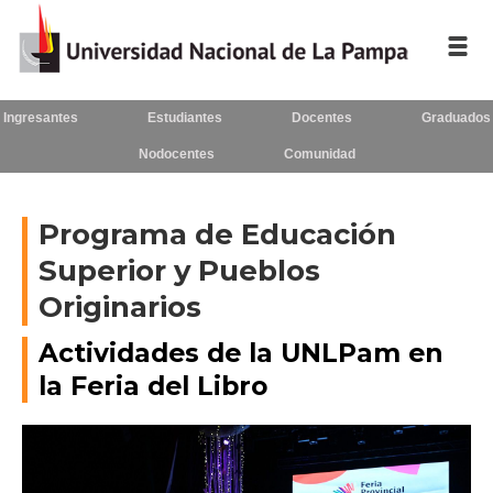
Ingresantes
Estudiantes
Docentes
Graduados
Inicio
Nodocentes
Comunidad
La
UNLPam
Programa de Educación
Consejo
Superior y Pueblos
Superior
Originarios
Rectorado
/
Actividades de la UNLPam en
Secretarías
la Feria del Libro
Facultades
Contacto