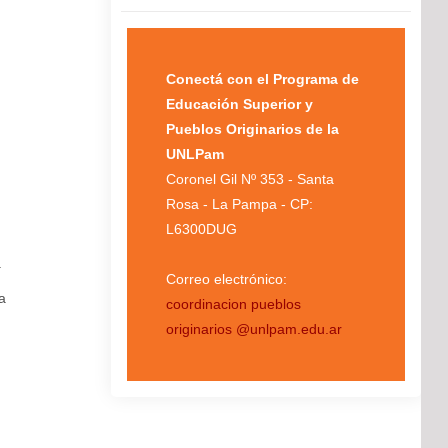
Conectá con el Programa de
Educación Superior y
Pueblos Originarios de la
UNLPam
Coronel Gil Nº 353 - Santa
Rosa - La Pampa - CP:
L6300DUG
.
Correo electrónico:
a
coordinacion pueblos
originarios @unlpam.edu.ar