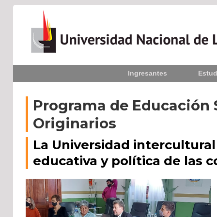
Inicio
Ingresantes
Estud
La UNLPam
Consejo Superior
Programa de Educación S
Originarios
Rectorado / Secretarías
La Universidad intercultur
Facultades
educativa y política de las 
Contacto
Seguínos
en: