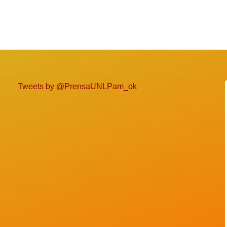
Tweets by @PrensaUNLPam_ok