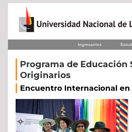
Inicio
Ingresantes
Estud
La UNLPam
Consejo Superior
Programa de Educación S
Originarios
Rectorado / Secretarías
Encuentro Internacional en
Facultades
Contacto
Seguínos
en: