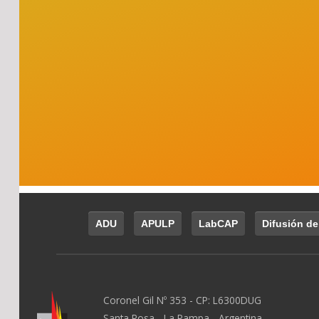
ADU
APULP
LabCAP
Difusión de
Coronel Gil Nº 353 - CP: L6300DUG
Santa Rosa - La Pampa - Argentina