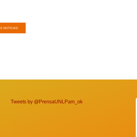
S NOTICIAS
Tweets by @PrensaUNLPam_ok