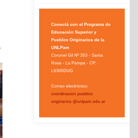
Conectá con el Programa de
Educación Superior y
Pueblos Originarios de la
UNLPam
n
Coronel Gil Nº 353 - Santa
Rosa - La Pampa - CP:
L6300DUG
Correo electrónico:
coordinacion pueblos
originarios @unlpam.edu.ar