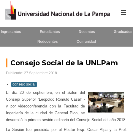
Ingresantes
Estudiantes
Docentes
Graduados
Inicio
Nodocentes
Comunidad
La
UNLPam
Consejo Social de la UNLPam
Consejo
Superior
Publicado: 27 Septiembre 2018
consejo social
Rectorado
/
El día 20 de septiembre, en el Salón del
Secretarías
Consejo Superior “Leopoldo Rómulo Casal” -
y por videoconferencia con la Facultad de
Facultades
Ingeniería de la ciudad de General Pico, se
desarrolló la primera sesión ordinaria del Consejo Social del año 2018.
Contacto
La Sesión fue presidida por el Rector Esp. Oscar Alpa y la Prof.