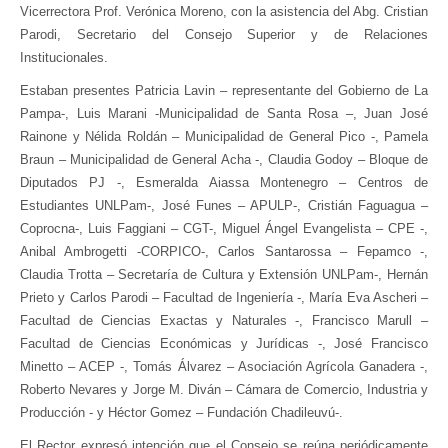
Vicerrectora Prof. Verónica Moreno, con la asistencia del Abg. Cristian
Parodi, Secretario del Consejo Superior y de Relaciones
Seguínos
Institucionales.
en:
Estaban presentes Patricia Lavin – representante del Gobierno de La
Pampa-, Luis Marani -Municipalidad de Santa Rosa –, Juan José
Rainone y Nélida Roldán – Municipalidad de General Pico -, Pamela
Braun – Municipalidad de General Acha -, Claudia Godoy – Bloque de
Diputados PJ -, Esmeralda Aiassa Montenegro – Centros de
Estudiantes UNLPam-, José Funes – APULP-, Cristián Faguagua –
Coprocna-, Luis Faggiani – CGT-, Miguel Ángel Evangelista – CPE -,
Anibal Ambrogetti -CORPICO-, Carlos Santarossa – Fepamco -,
Claudia Trotta – Secretaría de Cultura y Extensión UNLPam-, Hernán
Prieto y Carlos Parodi – Facultad de Ingeniería -, María Eva Ascheri –
Facultad de Ciencias Exactas y Naturales -, Francisco Marull –
Facultad de Ciencias Económicas y Jurídicas -, José Francisco
Minetto – ACEP -, Tomás Álvarez – Asociación Agrícola Ganadera -,
Roberto Nevares y Jorge M. Diván – Cámara de Comercio, Industria y
Producción - y Héctor Gomez – Fundación Chadileuvú-.
El Rector expresó intención que el Consejo se reúna periódicamente