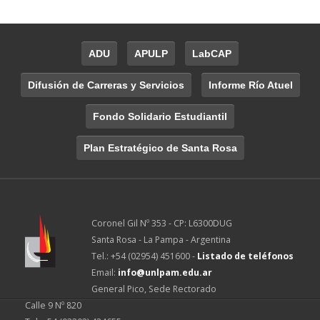
ADU
APULP
LabCAP
Difusión de Carreras y Servicios
Informe Río Atuel
Fondo Solidario Estudiantil
Plan Estratégico de Santa Rosa
Coronel Gil Nº 353 - CP: L6300DUG
Santa Rosa - La Pampa - Argentina
Tel.: +54 (02954) 451600 -
Listado de teléfonos
Email:
info@unlpam.edu.ar
General Pico, Sede Rectorado
Calle 9 Nº 820