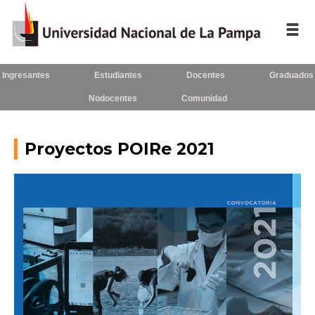
Ingresantes
Estudiantes
Docentes
Graduados
Inicio
Nodocentes
Comunidad
La UNLPam
Consejo Superior
Proyectos POIRe 2021
Rectorado / Secretarías
Facultades
Contacto
Seguínos
en: