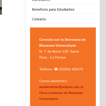
Beneficios para Estudiantes
Contacto
Conectá con la Secretaria de
Bienestar Universitario
M. T. de Alvear 228- Santa
Rosa - La Pampa
Teléfono: ☎ (02954) 436476
Correo electrónico:
secbienestar@unlpam.edu.ar
Otros contactos de Bienestar
Universitario