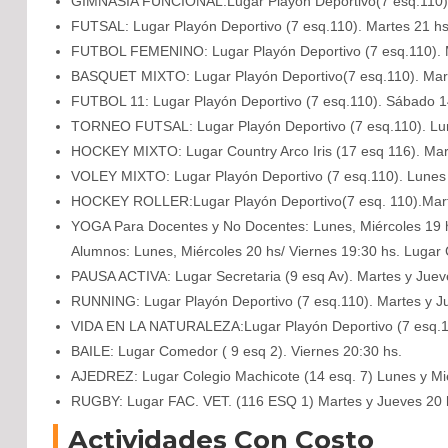
GIMNASIA FUNCIONAL:Lugar Playón Deportivo(7 esq.110).
FUTSAL: Lugar Playón Deportivo (7 esq.110). Martes 21 hs
FUTBOL FEMENINO: Lugar Playón Deportivo (7 esq.110). 
BASQUET MIXTO: Lugar Playón Deportivo(7 esq.110). Mart
FUTBOL 11: Lugar Playón Deportivo (7 esq.110). Sábado 1
TORNEO FUTSAL: Lugar Playón Deportivo (7 esq.110). Lun
HOCKEY MIXTO: Lugar Country Arco Iris (17 esq 116). Mar
VOLEY MIXTO: Lugar Playón Deportivo (7 esq.110). Lunes 
HOCKEY ROLLER:Lugar Playón Deportivo(7 esq. 110).Mar
YOGA Para Docentes y No Docentes: Lunes, Miércoles 19 h
Alumnos: Lunes, Miércoles 20 hs/ Viernes 19:30 hs. Lugar 
PAUSA ACTIVA: Lugar Secretaria (9 esq Av). Martes y Juev
RUNNING: Lugar Playón Deportivo (7 esq.110). Martes y J
VIDA EN LA NATURALEZA:Lugar Playón Deportivo (7 esq.11
BAILE: Lugar Comedor ( 9 esq 2). Viernes 20:30 hs.
AJEDREZ: Lugar Colegio Machicote (14 esq. 7) Lunes y Mié
RUGBY: Lugar FAC. VET. (116 ESQ 1) Martes y Jueves 20 
Actividades Con Costo