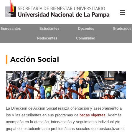
Ingresantes
Estudiantes
Docentes
Graduados
Inicio
Nodocentes
Comunidad
La UNLPam
Acción Social
Consejo Superior
Rectorado / Secretarías
Facultades
Contacto
La Dirección de Acción Social realiza orientación y asesoramiento a
los y las estudiantes en sus programas de
becas vigentes
. Además
acompaña en la atención, intervención y seguimiento individual y/o
Seguínos
en:
grupal del estudiante ante problemáticas sociales que obstaculizan el