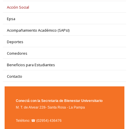
Acción Social
Epsa
Acompañamiento Académico (SAPsI)
Deportes
Comedores
Beneficios para Estudiantes
Contacto
Conectá con la Secretaria de Bienestar Universitario
M. T. de Alvear 228- Santa Rosa - La Pampa
Teléfono: ☎ (02954) 436476