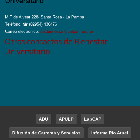
Universitario
M.T de Alvear 228- Santa Rosa - La Pampa
Teléfono: ☎ (02954) 436476
Correo electrónico:
secbienestar@unlpam.edu.ar
Otros contactos de Bienestar
Universitario
ADU
APULP
LabCAP
Difusión de Carreras y Servicios
Informe Río Atuel