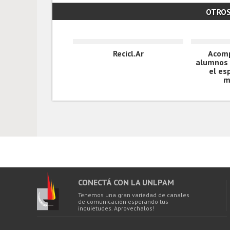
OTRO
Recicl.Ar
Acom
alumnos d
el es
m
CONECTÁ CON LA UNLPAM
Tenemos una gran variedad de canales
de comunicación esperando tus
inquietudes. Aprovechalos!