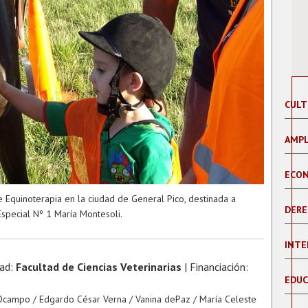
CULT
AMPL
ECON
 Equinoterapia en la ciudad de General Pico, destinada a
DERE
special Nº 1 María Montesoli.
INTE
tad:
Facultad de Ciencias Veterinarias
| Financiación:
EDUC
Ocampo / Edgardo César Verna / Vanina dePaz / María Celeste