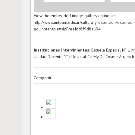
View the embedded image gallery online at:
http://www.unlpam.edu.ar/cultura-y-extension/extensio
equinoterapia#sigFreeIdc8f9d8a694
Instituciones Intervinientes:
Escuela Especial Nº 1 M
Unidad Docente “J” / Hospital Cir My Dr. Cosme Argeric
Compartir: