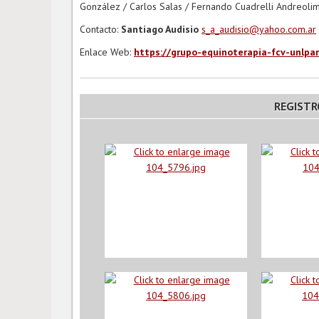
González / Carlos Salas / Fernando Cuadrelli Andreoli
Contacto:
Santiago Audisio
s_a_audisio@yahoo.com.ar
Enlace Web:
https://grupo-equinoterapia-fcv-unlpa
REGISTR