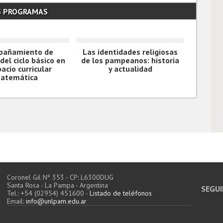
S PROGRAMAS
pañamiento de
Las identidades religiosas
el ciclo básico en
de los pampeanos: historia
pacio curricular
y actualidad
atemática
Coronel Gil Nº 353 - CP: L6300DUG
Santa Rosa - La Pampa - Argentina
SEGUI
Tel.: +54 (02954) 451600 -
Listado de teléfonos
Email:
info@unlpam.edu.ar