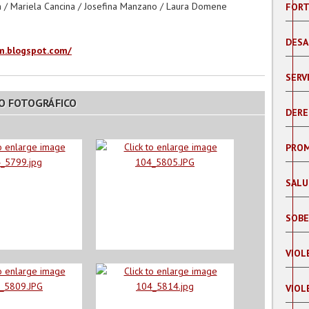
m / Mariela Cancina / Josefina Manzano / Laura Domene
FORT
DESA
m.blogspot.com/
SERV
O FOTOGRÁFICO
DERE
PROM
SALU
SOBE
VIOL
VIOL