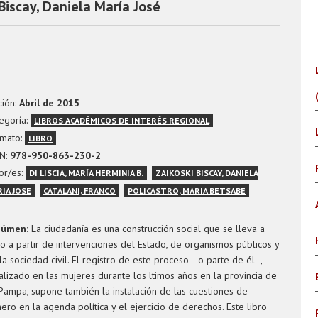
Biscay, Daniela María José
ción:
Abril de 2015
egoría:
LIBROS ACADÉMICOS DE INTERÉS REGIONAL
mato:
LIBRO
N:
978-950-863-230-2
or/es:
DI LISCIA, MARÍA HERMINIA B.
ZAIKOSKI BISCAY, DANIELA
ÍA JOSÉ
CATALANI, FRANCO
POLICASTRO, MARÍA BETSABE
súmen:
La ciudadanía es una construcción social que se lleva a
o a partir de intervenciones del Estado, de organismos públicos y
la sociedad civil. El registro de este proceso –o parte de él–,
alizado en las mujeres durante los ltimos años en la provincia de
Pampa, supone también la instalación de las cuestiones de
ero en la agenda política y el ejercicio de derechos. Este libro