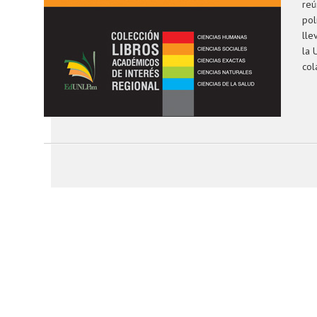
reú
pol
lle
la 
col