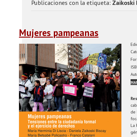
Publicaciones con la etiqueta:
Zaikoski 
Mujeres pampeanas
Edi
Cat
For
ISB
Aut
MAR
Re
cab
de 
foc
La 
gén