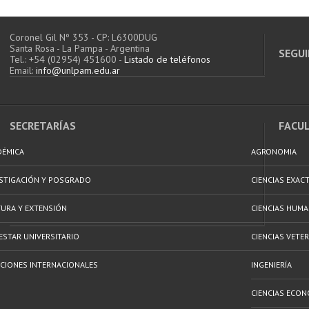
Coronel Gil Nº 353 - CP: L6300DUG
Santa Rosa - La Pampa - Argentina
SEGUI
Tel.: +54 (02954) 451600 -
Listado de teléfonos
Email:
info@unlpam.edu.ar
SECRETARÍAS
FACU
DÉMICA
AGRONOMIA
ESTIGACIÓN Y POSGRADO
CIENCIAS EXAC
URA Y EXTENSIÓN
CIENCIAS HUM
ESTAR UNIVERSITARIO
CIENCIAS VETER
CIONES INTERNACIONALES
INGENIERÍA
CIENCIAS ECON