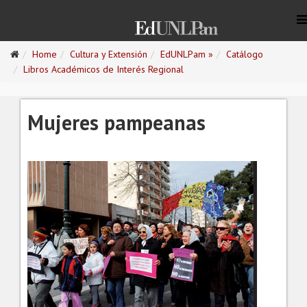
Home
Cultura y Extensión
EdUNLPam »
Catálogo
Libros Académicos de Interés Regional
Mujeres pampeanas