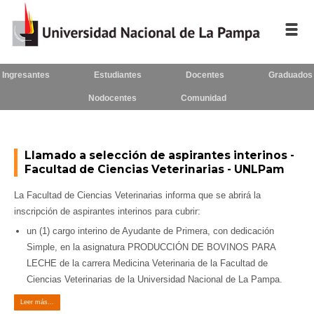
Ingresantes
Estudiantes
Docentes
Graduados
Inicio
Nodocentes
Comunidad
La UNLPam
Consejo Superior
Llamado a selección de aspirantes interinos -
Facultad de Ciencias Veterinarias - UNLPam
Rectorado / Secretarías
La Facultad de Ciencias Veterinarias informa que se abrirá la
Facultades
inscripción de aspirantes interinos para cubrir:
un (1) cargo interino de Ayudante de Primera, con dedicación
Contacto
Simple, en la asignatura PRODUCCIÓN DE BOVINOS PARA
LECHE de la carrera Medicina Veterinaria de la Facultad de
Ciencias Veterinarias de la Universidad Nacional de La Pampa.
Seguínos
en:
Leer más...