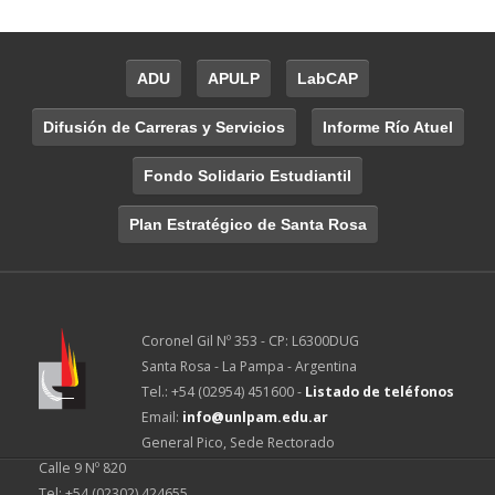
ADU
APULP
LabCAP
Difusión de Carreras y Servicios
Informe Río Atuel
Fondo Solidario Estudiantil
Plan Estratégico de Santa Rosa
Coronel Gil Nº 353 - CP: L6300DUG
Santa Rosa - La Pampa - Argentina
Tel.: +54 (02954) 451600 -
Listado de teléfonos
Email:
info@unlpam.edu.ar
General Pico, Sede Rectorado
Calle 9 Nº 820
Tel: +54 (02302) 424655