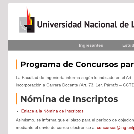
Inicio
Ingresantes
Estud
La UNLPam
Consejo Superior
Programa de Concursos para
Rectorado / Secretarías
La Facultad de Ingeniería informa según lo indicado en el Ar
incorporación a Carrera Docente (Art. 73, 1er. Párrafo – CCTD
Facultades
Nómina de Inscriptos
Contacto
Enlace a la Nómina de Inscriptos
Asimismo, se informa que el plazo para el período de objecion
Seguínos
en:
mediante el envío de correo electrónico a:
concursos@ing.unl