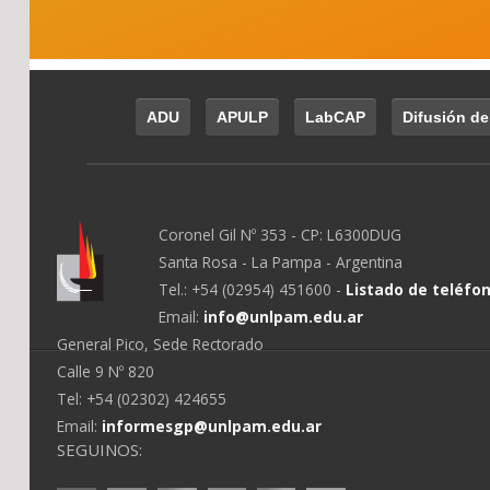
ADU
APULP
LabCAP
Difusión de
Coronel Gil Nº 353 - CP: L6300DUG
Santa Rosa - La Pampa - Argentina
Tel.: +54 (02954) 451600 -
Listado de teléfo
Email:
info@unlpam.edu.ar
General Pico, Sede Rectorado
Calle 9 Nº 820
Tel: +54 (02302) 424655
Email:
informesgp@unlpam.edu.ar
SEGUINOS: