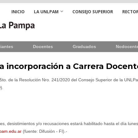
INICIO
LA UNLPAM
CONSEJO SUPERIOR
RECTOR
iantes
Docentes
Graduados
Nodocent
 incorporación a Carrera Docente
t. 5to. de la Resolución Nro. 241/2020 del Consejo Superior de la UNL
).
es, desistimientos y/o recusaciones estará habilitado hasta el día lun
pam.edu.ar
(fuente: Difusión - FI).-