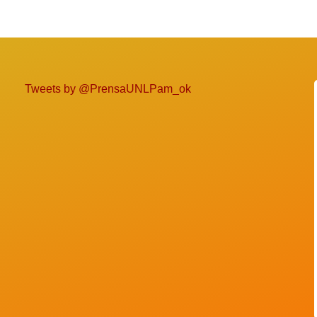
Tweets by @PrensaUNLPam_ok