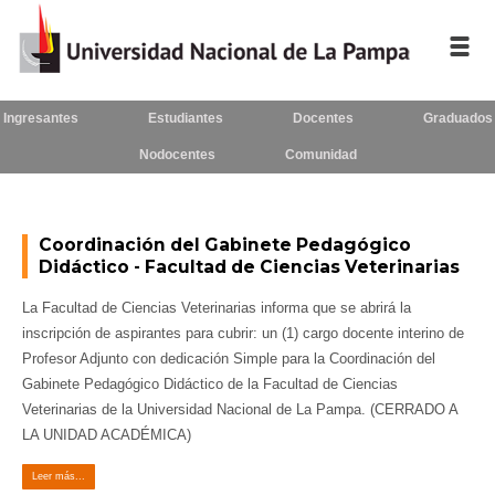
Ingresantes
Estudiantes
Docentes
Graduados
Inicio
Nodocentes
Comunidad
La UNLPam
Consejo Superior
Coordinación del Gabinete Pedagógico
Didáctico - Facultad de Ciencias Veterinarias
Rectorado / Secretarías
La Facultad de Ciencias Veterinarias informa que se abrirá la
Facultades
inscripción de aspirantes para cubrir: un (1) cargo docente interino de
Profesor Adjunto con dedicación Simple para la Coordinación del
Contacto
Gabinete Pedagógico Didáctico de la Facultad de Ciencias
Veterinarias de la Universidad Nacional de La Pampa. (CERRADO A
LA UNIDAD ACADÉMICA)
Seguínos
en:
Leer más...