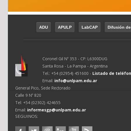
ADU
APULP
LabCAP
Difusión de
Coronel Gil Nº 353 - CP: L6300DUG
Santa Rosa - La Pampa - Argentina
Tel.: +54 (02954) 451600 -
Listado de teléfo
Email:
info@unlpam.edu.ar
General Pico, Sede Rectorado
Calle 9 Nº 820
Tel: +54 (02302) 424655
Email:
informesgp@unlpam.edu.ar
SEGUINOS: