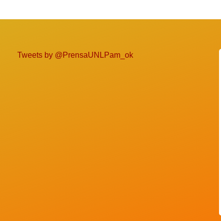
Tweets by @PrensaUNLPam_ok