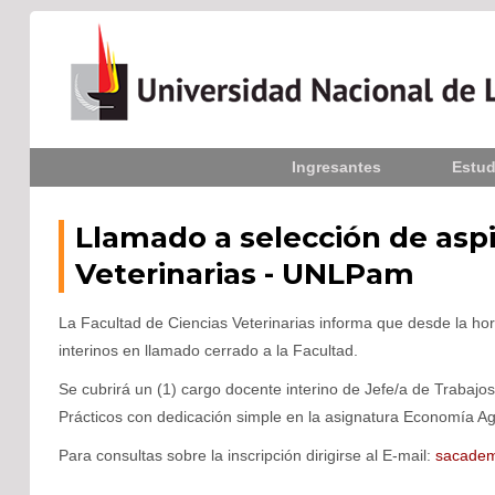
Inicio
Ingresantes
Estud
La UNLPam
Consejo Superior
Llamado a selección de aspi
Veterinarias - UNLPam
Rectorado / Secretarías
La Facultad de Ciencias Veterinarias informa que desde la hor
Facultades
interinos en llamado cerrado a la Facultad.
Contacto
Se cubrirá un (1) cargo docente interino de Jefe/a de Trabajos
Prácticos con dedicación simple en la asignatura Economía Agr
Para consultas sobre la inscripción dirigirse al E-mail:
sacadem
Seguínos
en: