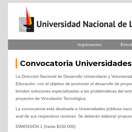
Inicio
Ingresantes
Estud
La UNLPam
Consejo Superior
Convocatoria Universidades
Rectorado / Secretarías
La Dirección Nacional de Desarrollo Universitario y Voluntariado
Educación, con el objetivo de promover el desarrollo de proye
Facultades
brinden soluciones especializadas a las problemáticas del en
proyectos de Vinculación Tecnológica.
Contacto
La convocatoria está destinada a Universidades públicas naci
aval de sus respectivos rectores. Se deberán elaborar propues
Seguínos
en:
DIMENSIÓN 1 (hasta $150.000)