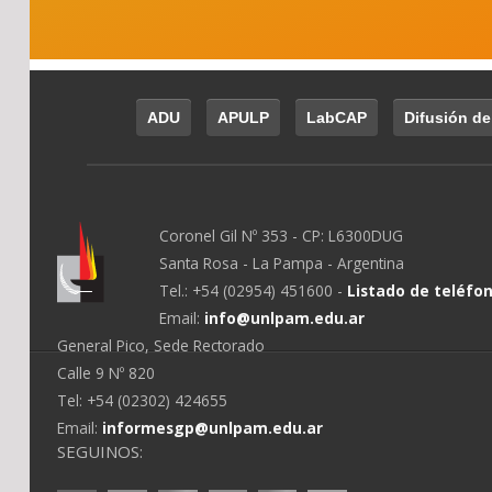
ADU
APULP
LabCAP
Difusión de
Coronel Gil Nº 353 - CP: L6300DUG
Santa Rosa - La Pampa - Argentina
Tel.: +54 (02954) 451600 -
Listado de teléfo
Email:
info@unlpam.edu.ar
General Pico, Sede Rectorado
Calle 9 Nº 820
Tel: +54 (02302) 424655
Email:
informesgp@unlpam.edu.ar
SEGUINOS: