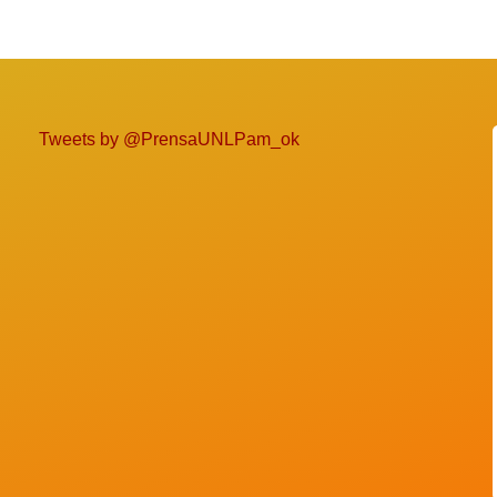
Tweets by @PrensaUNLPam_ok