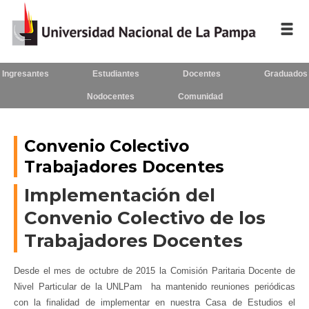
Ingresantes
Estudiantes
Docentes
Graduados
Inicio
Nodocentes
Comunidad
La UNLPam
Consejo Superior
Convenio Colectivo
Trabajadores Docentes
Rectorado / Secretarías
Implementación del
Facultades
Convenio Colectivo de los
Contacto
Trabajadores Docentes
Desde el mes de octubre de 2015 la Comisión Paritaria Docente de
Nivel Particular de la UNLPam ha mantenido reuniones periódicas
Seguínos
en:
con la finalidad de implementar en nuestra Casa de Estudios el