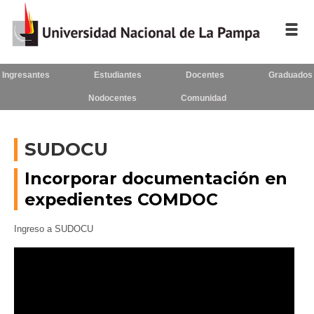
Ingresantes
Estudiantes
Docentes
Graduados
Inicio
Nodocentes
Comunidad
La UNLPam
Consejo Superior
SUDOCU
Rectorado / Secretarías
Incorporar documentación en
expedientes COMDOC
Facultades
Ingreso a SUDOCU
Contacto
Seguínos
en: