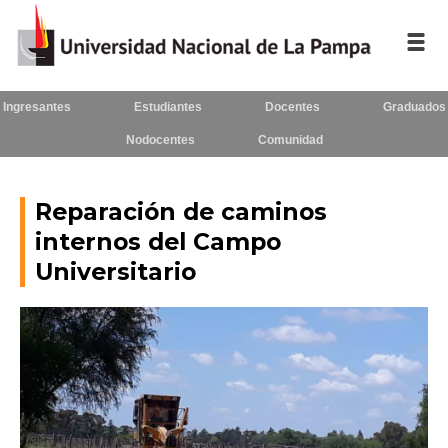
Ingresantes
Estudiantes
Docentes
Graduados
Inicio
Nodocentes
Comunidad
La UNLPam
Consejo Superior
Reparación de caminos
internos del Campo
Rectorado / Secretarías
Universitario
Facultades
Contacto
Seguínos
en: