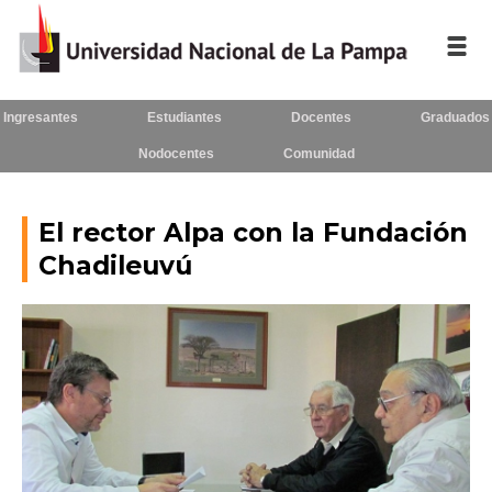
Ingresantes
Estudiantes
Docentes
Graduados
Inicio
Nodocentes
Comunidad
La UNLPam
Consejo Superior
El rector Alpa con la Fundación
Chadileuvú
Rectorado / Secretarías
Facultades
Contacto
Seguínos
en: