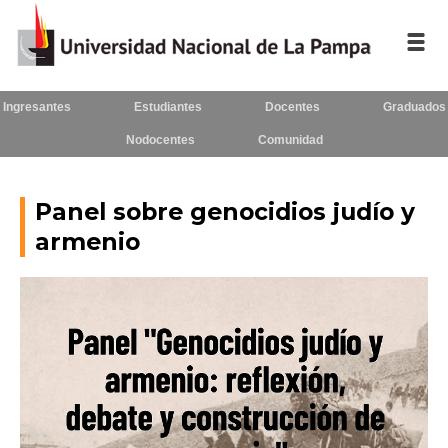
Ingresantes
Estudiantes
Docentes
Graduados
Inicio
Nodocentes
Comunidad
La UNLPam
Consejo Superior
Panel sobre genocidios judío y
armenio
Rectorado / Secretarías
Facultades
Contacto
Seguínos
en: