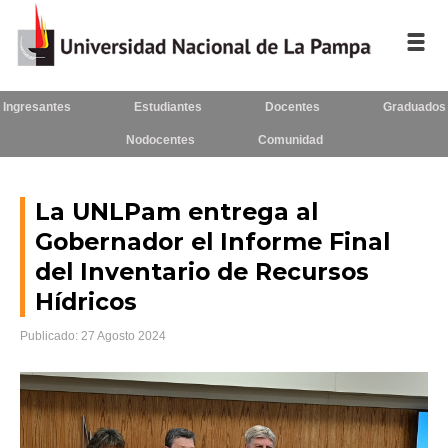
Ingresantes
Estudiantes
Docentes
Graduados
Inicio
Nodocentes
Comunidad
La UNLPam
Consejo Superior
La UNLPam entrega al
Gobernador el Informe Final
Rectorado / Secretarías
del Inventario de Recursos
Facultades
Hídricos
Contacto
Publicado: 27 Agosto 2024
Seguínos
en: