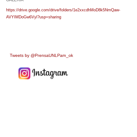
https://drive.google.com/drive/folders/1e2xxcdhMoD8k5NmQaw-
AVYIMDoGw6Vyl?usp=sharing
Tweets by @PrensaUNLPam_ok