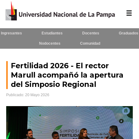
Ingresantes
Estudiantes
Docentes
Graduados
Inicio
Nodocentes
Comunidad
La UNLPam
Consejo Superior
Fertilidad 2026 - El rector
Marull acompañó la apertura
Rectorado / Secretarías
del Simposio Regional
Facultades
Publicado: 20 Mayo 2026
Contacto
Seguínos
en: