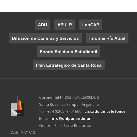
ADU
APULP
LabCAP
Difusión de Carreras y Servicios
Informe Río Atuel
Fondo Solidario Estudiantil
Plan Estratégico de Santa Rosa
Coronel Gil Nº 353 - CP: L6300DUG
Santa Rosa - La Pampa - Argentina
Tel.: +54 (02954) 451600 -
Listado de teléfonos
Email:
info@unlpam.edu.ar
General Pico, Sede Rectorado
Calle 9 Nº 820