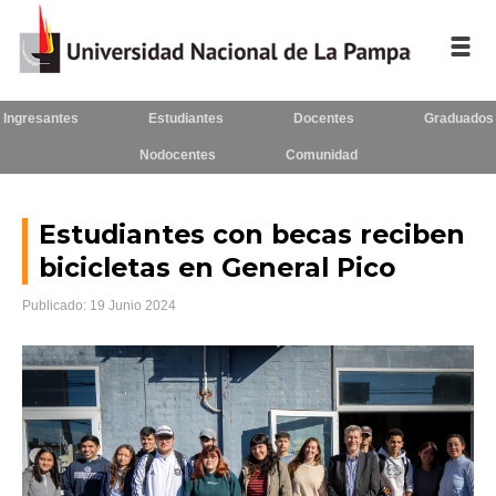
Ingresantes
Estudiantes
Docentes
Graduados
Inicio
Nodocentes
Comunidad
La UNLPam
Consejo Superior
Estudiantes con becas reciben
bicicletas en General Pico
Rectorado / Secretarías
Publicado: 19 Junio 2024
Facultades
Contacto
Seguínos
en: