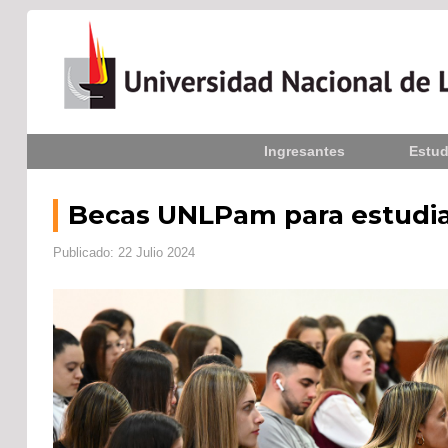
Inicio
Ingresantes
Estud
La UNLPam
Consejo Superior
Becas UNLPam para estudian
Rectorado / Secretarías
Publicado: 22 Julio 2024
Facultades
Contacto
Seguínos
en: