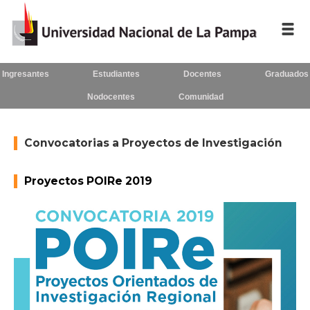
Ingresantes
Estudiantes
Docentes
Graduados
Inicio
Nodocentes
Comunidad
La UNLPam
Consejo Superior
Convocatorias a Proyectos de Investigación
Rectorado / Secretarías
Proyectos POIRe 2019
Facultades
Contacto
Seguínos
en: